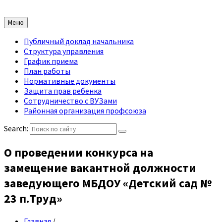
Меню
Публичный доклад начальника
Структура управления
График приема
План работы
Нормативные документы
Защита прав ребенка
Сотрудничество с ВУЗами
Районная организация профсоюза
Search:
О проведении конкурса на
замещение вакантной должности
заведующего МБДОУ «Детский сад №
23 п.Труд»
Главная
/